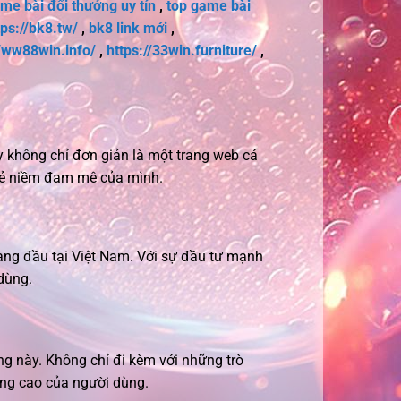
me bài đổi thưởng uy tín
,
top game bài
tps://bk8.tw/
,
bk8 link mới
,
//ww88win.info/
,
https://33win.furniture/
,
ày không chỉ đơn giản là một trang web cá
 sẻ niềm đam mê của mình.
ng đầu tại Việt Nam. Với sự đầu tư mạnh
dùng.
ng này. Không chỉ đi kèm với những trò
àng cao của người dùng.