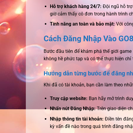
Hỗ trợ khách hàng 24/7:
Đội ngũ hỗ tr
giờ cảm thấy cô đơn trong hành trình c
Tính năng an toàn và bảo mật:
Với công
Cách Đăng Nhập Vào GO
Bước đầu tiên để khám phá thế giới game 
không hề phức tạp và có thể thực hiện chỉ 
Hướng dẫn từng bước để đăng n
Khi đã có tài khoản, bạn cần làm theo nh
Truy cập website:
Bạn hãy mở trình duy
Nhấn nút Đăng Nhập:
Trên giao diện ch
Nhập thông tin tài khoản:
Điền tên đăng
kỳ vấn đề nào trong quá trình đăng nhậ