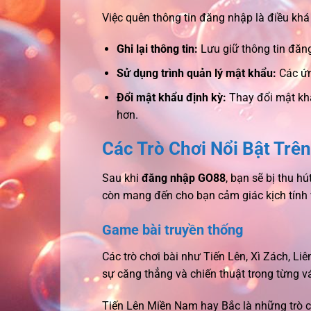
Việc quên thông tin đăng nhập là điều khá 
Ghi lại thông tin:
Lưu giữ thông tin đăng
Sử dụng trình quản lý mật khẩu:
Các ứn
Đổi mật khẩu định kỳ:
Thay đổi mật khẩ
hơn.
Các Trò Chơi Nổi Bật Trê
Sau khi
đăng nhập GO88
, bạn sẽ bị thu h
còn mang đến cho bạn cảm giác kịch tính 
Game bài truyền thống
Các trò chơi bài như Tiến Lên, Xì Zách, 
sự căng thẳng và chiến thuật trong từng v
Tiến Lên Miền Nam hay Bắc là những trò c