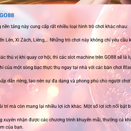
n GO88
g nền tảng này cung cấp rất nhiều loại hình trò chơi khác nhau:
ến Lên, Xì Zách, Liêng,… Những trò chơi này không chỉ yêu cầu
c thú vị khi quay cơ hội, thì các slot machine trên GO88 sẽ là
í của một sòng bạc thực thụ ngay tại nhà với các bàn chơi Blac
hấp dẫn riêng, tạo nên sự đa dạng và phong phú cho người chơi
trí mà còn mang lại nhiều lợi ích khác. Một số lợi ích nổi bật 
 xuyên nhận được các chương trình khuyến mãi, thưởng cả khi đ
iệm của bạn.