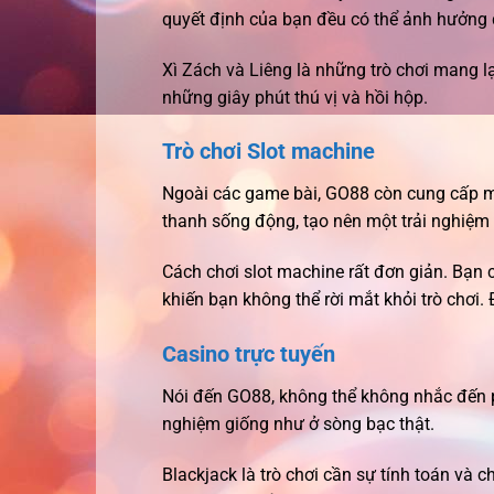
quyết định của bạn đều có thể ảnh hưởng 
Xì Zách và Liêng là những trò chơi mang lạ
những giây phút thú vị và hồi hộp.
Trò chơi Slot machine
Ngoài các game bài, GO88 còn cung cấp mộ
thanh sống động, tạo nên một trải nghiệm 
Cách chơi slot machine rất đơn giản. Bạn 
khiến bạn không thể rời mắt khỏi trò chơi.
Casino trực tuyến
Nói đến GO88, không thể không nhắc đến ph
nghiệm giống như ở sòng bạc thật.
Blackjack là trò chơi cần sự tính toán và c