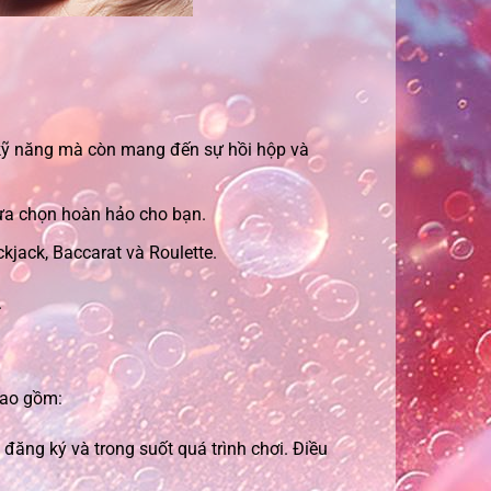
 kỹ năng mà còn mang đến sự hồi hộp và
 lựa chọn hoàn hảo cho bạn.
kjack, Baccarat và Roulette.
.
bao gồm:
ăng ký và trong suốt quá trình chơi. Điều