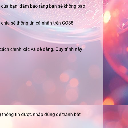
c của bạn, đảm bảo rằng bạn sẽ không bao
 chia sẻ thông tin cá nhân trên GO88.
ách chính xác và dễ dàng. Quy trình này
 thông tin được nhập đúng để tránh bất