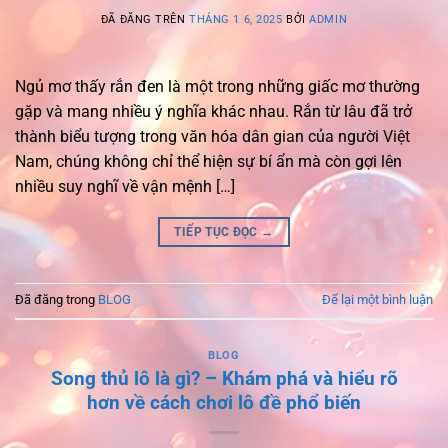
ĐÃ ĐĂNG TRÊN
THÁNG 1 6, 2025
BỞI
ADMIN
Ngủ mơ thấy rắn đen là một trong những giấc mơ thường
gặp và mang nhiều ý nghĩa khác nhau. Rắn từ lâu đã trở
thành biểu tượng trong văn hóa dân gian của người Việt
Nam, chúng không chỉ thể hiện sự bí ẩn mà còn gợi lên
nhiều suy nghĩ về vận mệnh […]
TIẾP TỤC ĐỌC
→
Đã đăng trong
BLOG
Để lại một bình luận
BLOG
Song thủ lô là gì? – Khám phá và hiểu rõ
hơn về cách chơi lô đề phổ biến