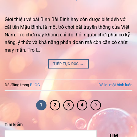
Giới thiệu về bài Binh Bài Binh hay còn được biết đến với
cái tên Mậu Binh, là một trò chơi bài truyền thống của Việt
Nam. Trò chơi này không chỉ đòi hỏi người chơi phải có kỹ
năng, ý thức và khả năng phán đoán mà còn cần có chút
may mắn. Trò […]
TIẾP TỤC ĐỌC
→
Đã đăng trong
BLOG
Để lại một bình luận
1
2
3
4
Tìm kiếm
TÌM