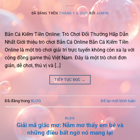
ĐÃ ĐĂNG TRÊN
THÁNG 1 6, 2025
BỞI
ADMIN
Bắn Cá Kiếm Tiền Online: Trò Chơi Đổi Thưởng Hấp Dẫn
Nhất Giới thiệu trò chơi Bắn Cá Online Bắn Cá Kiếm Tiền
Online là một trò chơi giải trí trực tuyến không còn xa lạ với
cộng đồng game thủ Việt Nam. Đây là một trò chơi đơn
giản, dễ chơi, thú vị và […]
TIẾP TỤC ĐỌC
→
Đã đăng trong
BLOG
Để lại một bình luận
BLOG
Giải mã giấc mơ: Nằm mơ thấy em bé và
những điều bất ngờ nó mang lại