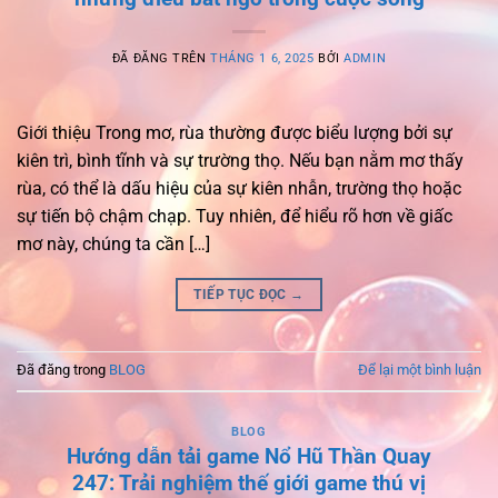
ĐÃ ĐĂNG TRÊN
THÁNG 1 6, 2025
BỞI
ADMIN
Giới thiệu Trong mơ, rùa thường được biểu lượng bởi sự
kiên trì, bình tĩnh và sự trường thọ. Nếu bạn nằm mơ thấy
rùa, có thể là dấu hiệu của sự kiên nhẫn, trường thọ hoặc
sự tiến bộ chậm chạp. Tuy nhiên, để hiểu rõ hơn về giấc
mơ này, chúng ta cần […]
TIẾP TỤC ĐỌC
→
Đã đăng trong
BLOG
Để lại một bình luận
BLOG
Hướng dẫn tải game Nổ Hũ Thần Quay
247: Trải nghiệm thế giới game thú vị