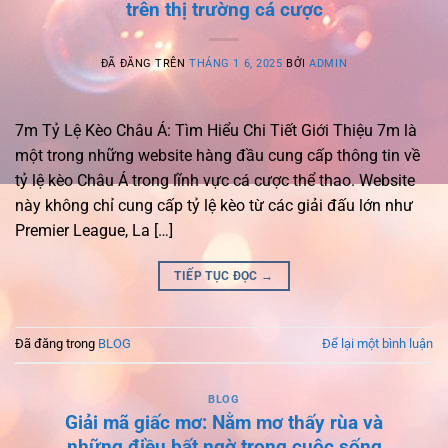
trên thị trường cá cược
ĐÃ ĐĂNG TRÊN
THÁNG 1 6, 2025
BỞI
ADMIN
7m Tỷ Lệ Kèo Châu Á: Tìm Hiểu Chi Tiết Giới Thiệu 7m là
một trong những website hàng đầu cung cấp thông tin về
tỷ lệ kèo Châu Á trong lĩnh vực cá cược thể thao. Website
này không chỉ cung cấp tỷ lệ kèo từ các giải đấu lớn như
Premier League, La […]
TIẾP TỤC ĐỌC
→
Đã đăng trong
BLOG
Để lại một bình luận
BLOG
Giải mã giấc mơ: Nằm mơ thấy rùa và
những điều bất ngờ trong cuộc sống