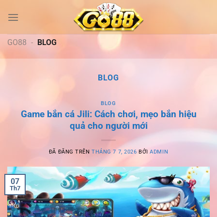
Chuyển
đến
nội
dung
GO88
-
BLOG
BLOG
BLOG
Game bắn cá Jili: Cách chơi, mẹo bắn hiệu
quả cho người mới
ĐÃ ĐĂNG TRÊN
THÁNG 7 7, 2026
BỞI
ADMIN
07
Th7