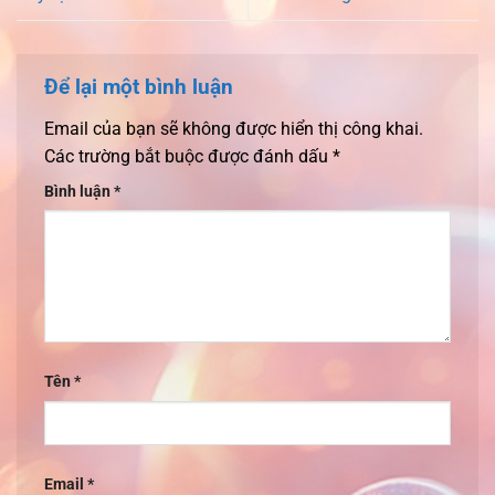
Để lại một bình luận
Email của bạn sẽ không được hiển thị công khai.
Các trường bắt buộc được đánh dấu
*
Bình luận
*
Tên
*
Email
*