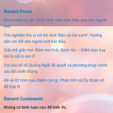
Recent Posts
Game bắn cá Jili: Cách chơi, mẹo bắn hiệu quả cho người
mới
Trải nghiệm thú vị với trò chơi ‘Bắn cá rùa xanh’: Hướng
dẫn chi tiết cho người mới bắt đầu
Giải mã giấc mơ: Nằm mơ thấy đánh lộn – Điềm báo hay
chỉ là nỗi lo âm ỉ?
Soi cầu xổ số Quảng Ngãi: Bí quyết và phương pháp chính
xác để chiến thắng
Đề về 02 hôm sau đánh con gì: Phân tích và Dự đoán số
đề hợp lý
Recent Comments
Không có bình luận nào để hiển thị.