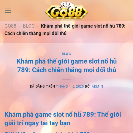
Chuyển
đến
nội
dung
GO88
-
BLOG
-
Khám phá thế giới game slot nổ hũ 789:
Cách chiến thắng mọi đối thủ
BLOG
Khám phá thế giới game slot nổ hũ
789: Cách chiến thắng mọi đối thủ
ĐÃ ĐĂNG TRÊN
THÁNG 1 6, 2025
BỞI
ADMIN
Khám phá game slot nổ hũ 789: Thế giới
giải trí ngay tại tay bạn