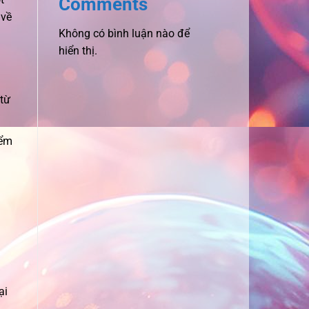
Comments
 về
Không có bình luận nào để
hiển thị.
 từ
iểm
ại