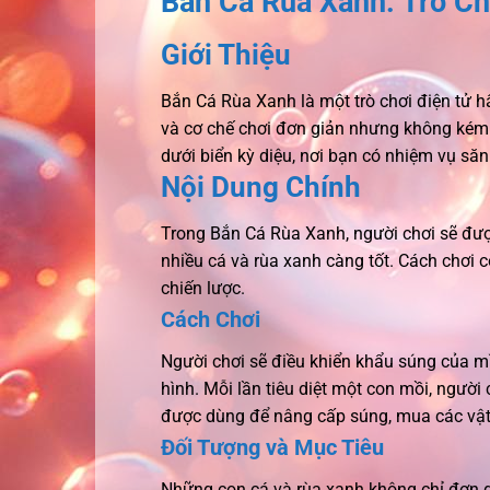
Bắn Cá Rùa Xanh: Trò Ch
Giới Thiệu
Bắn Cá Rùa Xanh là một trò chơi điện tử h
và cơ chế chơi đơn giản nhưng không kém 
dưới biển kỳ diệu, nơi bạn có nhiệm vụ săn
Nội Dung Chính
Trong Bắn Cá Rùa Xanh, người chơi sẽ được
nhiều cá và rùa xanh càng tốt. Cách chơi có
chiến lược.
Cách Chơi
Người chơi sẽ điều khiển khẩu súng của mì
hình. Mỗi lần tiêu diệt một con mồi, ngườ
được dùng để nâng cấp súng, mua các vật
Đối Tượng và Mục Tiêu
Những con cá và rùa xanh không chỉ đơn gi