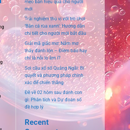
n
mẹo bắn hiệu quả cho người
mới
Trải nghiệm thú vị với trò chơi
‘Bắn cá rùa xanh’: Hướng dẫn
ng
chi tiết cho người mới bắt đầu
Giải mã giấc mơ: Nằm mơ
thấy đánh lộn – Điềm báo hay
chỉ là nỗi lo âm ỉ?
ng
Soi cầu xổ số Quảng Ngãi: Bí
quyết và phương pháp chính
xác để chiến thắng
Đề về 02 hôm sau đánh con
n
gì: Phân tích và Dự đoán số
đề hợp lý
Recent
t