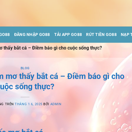
GO88
ĐĂNG NHẬP GO88
TẢI APP GO88
RÚT TIỀN GO88
NẠP 
 thấy bắt cá – Điềm báo gì cho cuộc sống thực?
BLOG
m mơ thấy bắt cá – Điềm báo gì cho
uộc sống thực?
NG TRÊN
THÁNG 1 6, 2025
BỞI
ADMIN