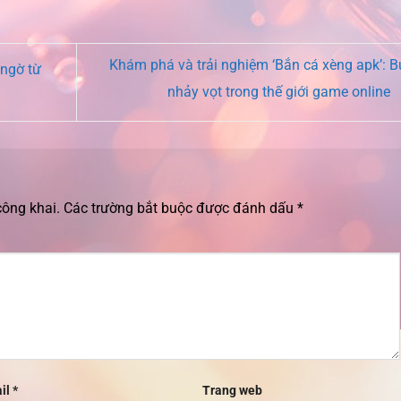
Khám phá và trải nghiệm ‘Bắn cá xèng apk’: 
 ngờ từ
nhảy vọt trong thế giới game online
công khai.
Các trường bắt buộc được đánh dấu
*
il
*
Trang web