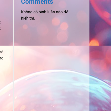
Comments
Không có bình luận nào để
hiển thị.
t
c
mà
ng