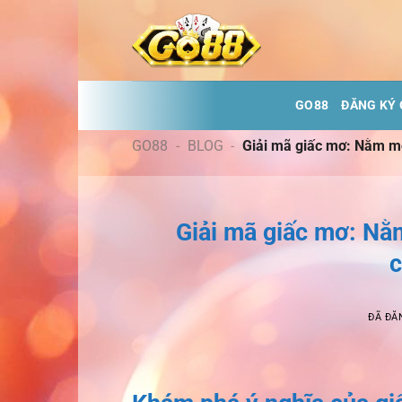
Chuyển
đến
nội
dung
GO88
ĐĂNG KÝ 
GO88
-
BLOG
-
Giải mã giấc mơ: Nằm mơ
Giải mã giấc mơ: Nằ
c
ĐÃ ĐĂ