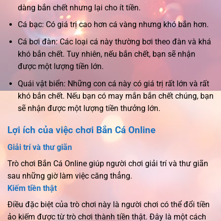
dàng bắn chết nhưng lại cho ít tiền.
Cá bạc: Có giá trị cao hơn cá vàng nhưng khó bắn hơn.
Cá bơi đàn: Các loại cá này thường bơi theo đàn và khá
khó bắn chết. Tuy nhiên, nếu bắn chết, bạn sẽ nhận
được một lượng tiền lớn.
Quái vật biển: Những con cá này có giá trị rất lớn và rất
khó bắn chết. Nếu bạn có may mắn bắn chết chúng, bạn
sẽ nhận được một lượng tiền thưởng lớn.
Lợi ích của việc chơi Bắn Cá Online
Giải trí và thư giãn
Trò chơi Bắn Cá Online giúp người chơi giải trí và thư giãn
sau những giờ làm việc căng thẳng.
Kiếm tiền thật
Điều đặc biệt của trò chơi này là người chơi có thể đổi tiền
ảo kiếm được từ trò chơi thành tiền thật. Đây là một cách