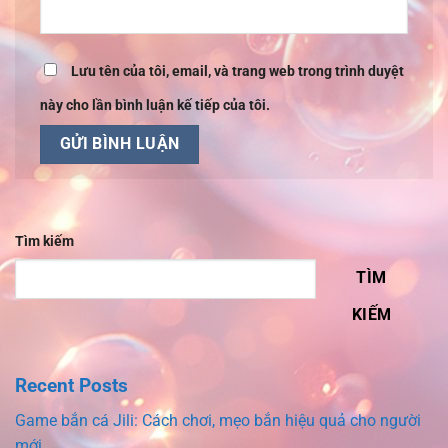
Lưu tên của tôi, email, và trang web trong trình duyệt
này cho lần bình luận kế tiếp của tôi.
Tìm kiếm
TÌM
KIẾM
Recent Posts
Game bắn cá Jili: Cách chơi, mẹo bắn hiệu quả cho người
mới