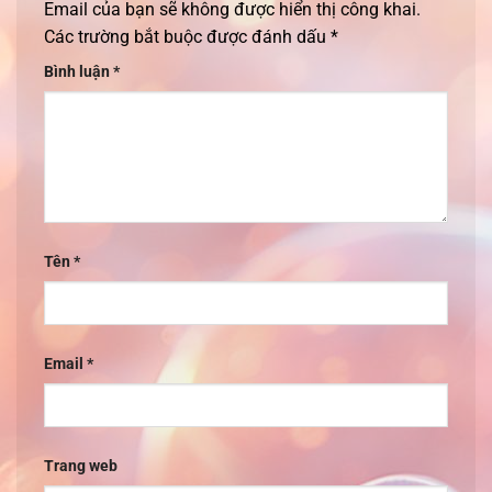
Email của bạn sẽ không được hiển thị công khai.
Các trường bắt buộc được đánh dấu
*
Bình luận
*
Tên
*
Email
*
Trang web